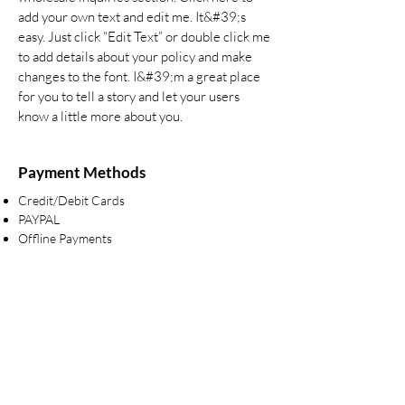
add your own text and edit me. It&#39;s
easy. Just click “Edit Text” or double click me
to add details about your policy and make
changes to the font. I&#39;m a great place
for you to tell a story and let your users
know a little more about you.
Payment Methods
Credit/Debit Cards
PAYPAL
Offline Payments
รับประกันของแท้
Cafebrandname ให้ความสำคัญกับสินค้
าแท้