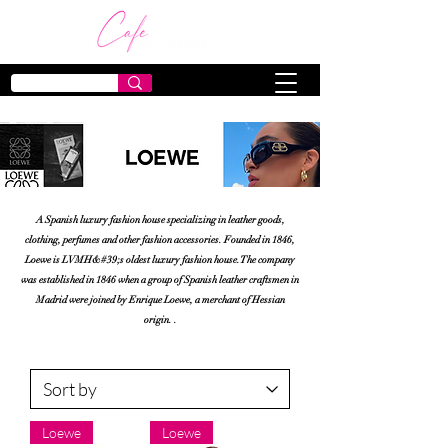
A Spanish luxury fashion house specializing in leather goods,
clothing, perfumes and other fashion accessories. Founded in 1846,
Loewe is LVMH&#39;s oldest luxury fashion house. The company
was established in 1846 when a group of Spanish leather craftsmen in
Madrid were joined by Enrique Loewe, a merchant of Hessian
origin. .
Loewe
Loewe