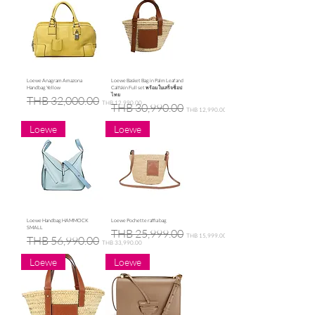
Loewe Anagram Amazona
Loewe Basket Bag in Palm Leaf and
Handbag Yellow
Calfskin Full set พร้อมใบเสร็จช็อป
ไทย
Regular Price
Sale Price
THB 32,000.00
THB 12,990.00
Regular Price
Sale Price
THB 30,990.00
THB 12,990.00
Loewe
Loewe
Loewe Handbag HAMMOCK
Loewe Pochette raffia bag
SMALL
Regular Price
Sale Price
THB 25,999.00
THB 15,999.00
Regular Price
Sale Price
THB 56,990.00
THB 33,990.00
Loewe
Loewe