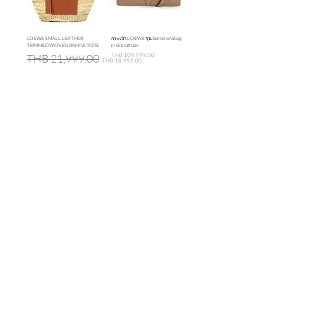
LOEWE SMALL LEATHER-
กระเป๋า LOEWE รุ่น Barcelona bag
TRIMMED WOVEN RAFFIA TOTE
in silk calfskin
Regular Price
Sale Price
Price
THB 109,999.00
THB 21,999.00
THB 18,999.00
รับประกันของแท้
Cafebrandname ให้ความสำคัญกับสินค้
าแท้
มีผู้เชี่ยวชาญตรวจสอบสินค้าทุกชิ้นก่อนนำ
ขาย
รับประกันสินค้าแบรนด์เนมแท้แน่นอน
การรับซื้อที่ยอดเยี่ยม
ขายกระเป๋าง่าย โอนไว ให้ราคาสูง