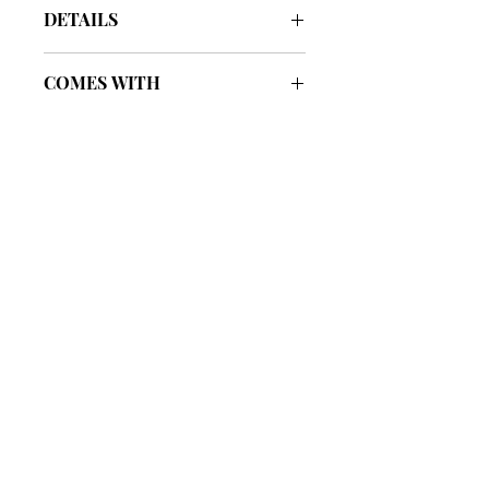
DETAILS
Color
Black GHW
COMES WITH
Width
2 cm
Box
Included
Height
9 cm
Cloth bag
Included
Length
13 cm
Paper bag
Included
รับประกันของแท้
Card
Included
Cafebrandname ให้ความสำคัญกับสินค้
าแท้
Carebook
มีผู้เชี่ยวชาญตรวจสอบสินค้าทุกชิ้นก่อนนำ
Included
ขาย
รับประกันสินค้าแบรนด์เนมแท้แน่นอน
Receipt
Included
การรับซื้อที่ยอดเยี่ยม