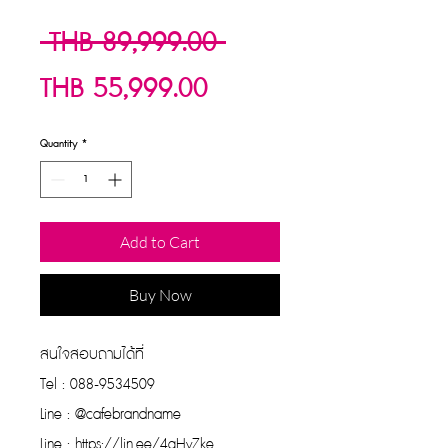
Regular
 THB 89,999.00 
Sale
Price
THB 55,999.00
Price
Quantity
*
Add to Cart
Buy Now
สนใจสอบถามได้ที่
Tel : 088-9534509
Line : @cafebrandname
Line : https://lin.ee/4qHvZke