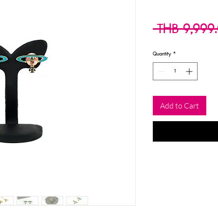
 THB 9,999
Quantity
*
Add to Cart