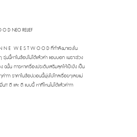
O O D NEO RELIEF
I E N N E W E S T W O O D ที่กำลังมาแรงใน
 รุ่นนี้หาในช้อปไม่ได้แล้วค่า แอบบอก เพราะช่วง
ฉนั้น การหาเครื่องประดับเสริมลุคให้เป๊ะปัง เป็น
่าาา ราคาในช้อปตอนนี้พุ่งไปไกลเรื่อยๆเลยแม่
่น!! ดี และ ดี แบบนี้ หาที่ไหนไม่ได้แล้วค่าาา