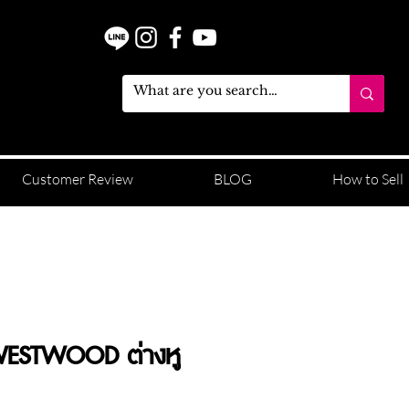
Customer Review
BLOG
How to Sell
WESTWOOD ต่างหู