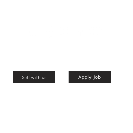
Apply Job
Shop
Apply Job
nd
Sell with us
bags