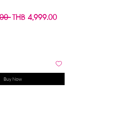
Regular
Sale
.00 
THB 4,999.00
Price
Price
Buy Now