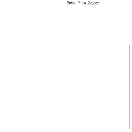
Retail Price 2x,xxx
รับประกันของแท้
Cafebrandname ให้ความสำคัญกับสินค้
าแท้
มีผู้เชี่ยวชาญตรวจสอบสินค้าทุกชิ้นก่อนนำ
ขาย
รับประกันสินค้าแบรนด์เนมแท้แน่นอน