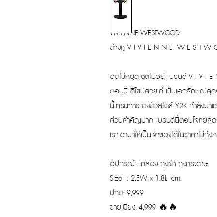
VIVIENNE WESTWOOD
ต่างหู V I V I E N N E W E S T W 
ฮิตไม่หยุด ฉุดไม่อยู่ แบรนด์ V I V 
ตอนนี้ ดีไซน์สวยเก๋ เป็นเอกลักษณ์สุดๆ
นี้เทรนการแตงตัวสไตล์ Y2K กำลังมาแรง 
ส่วนสำคัญมาก แบรนด์นี้ตอบโจทย์สุดๆค
เราเอามาให้เป็นเจ้าของได้ในราคาไม่ถึงหมื
อุปกรณ์ : กล่อง ถุงผ้า ถุงกระดาษ
Size : 2.5W x 1.8L cm.
ปกติ: 9,999
ขายเพียง: 4,999 🔥🔥