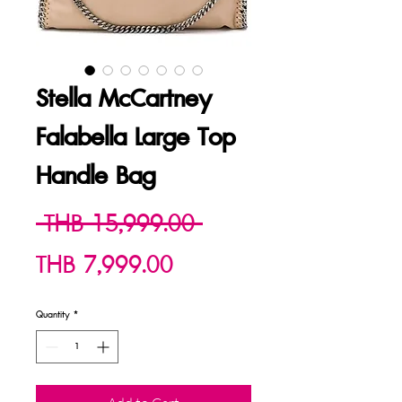
Stella McCartney
Falabella Large Top
Handle Bag
Regular
 THB 15,999.00 
Sale
Price
THB 7,999.00
Price
Quantity
*