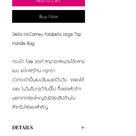
Add to Cart
Buy Now
Stella McCartney Falabella Large Top
Handle Bag
กระเป๋า Tote จุดเก๋ สามารถสะพายได้หลาย
แบบ อะไหล่ทูโทน หรูหรา
ตัวกระเป๋าเป็นแบบชิมเมอร์วิบวับ จุของได้
เยอะ ในวันรีบๆขว้าใบนี้ไป ก็รอดแล้วจ้าา
นอกขากช่องใหญ่ยังมีช่องซิปด้านใน
สำหรับใส่ของสำคัญ
DETAILS