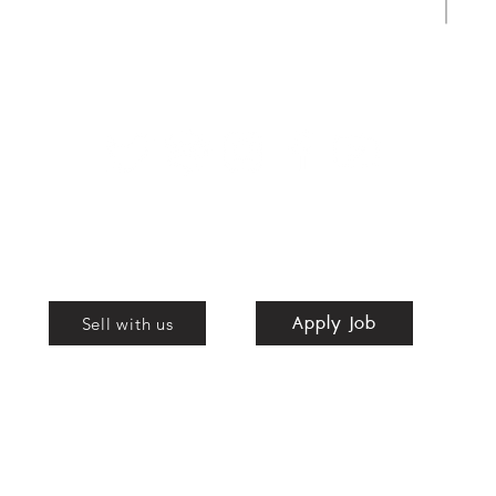
Apply Job
Shop
Apply Job
nd
Sell with us
bags