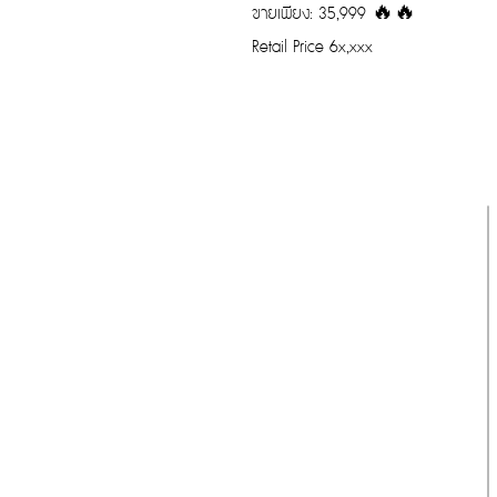
ขายเพียง: 35,999 🔥🔥
Retail Price 6x,xxx
รับประกันของแท้
Cafebrandname ให้ความสำคัญกับสินค้
าแท้
มีผู้เชี่ยวชาญตรวจสอบสินค้าทุกชิ้นก่อนนำ
ขาย
รับประกันสินค้าแบรนด์เนมแท้แน่นอน