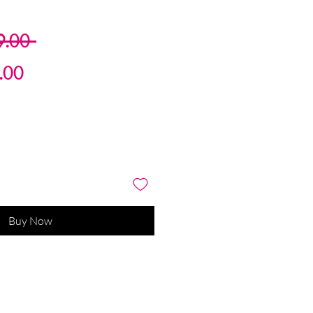
Regular
9.00 
Sale
Price
.00
Price
Buy Now