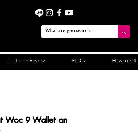
Customer Review
BLOG
How to Sell
nt Woc 9 Wallet on