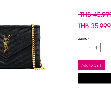
 THB 45,99
THB 35,999
Quantity
*
Add to Cart