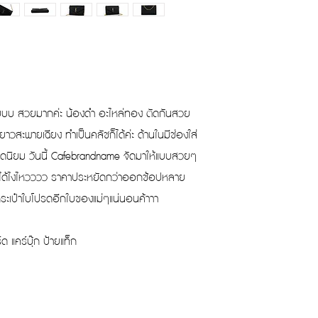
บ สวยมากค่ะ น้องดำ อะไหล่ทอง ตัดกันสวย
ยยาวสะพายเฉียง ทำเป็นคลัชก็ได้ค่ะ ด้านในมีช่องใส่
ยอดนิยม วันนี้ Cafebrandname จัดมาให้แบบสวยๆ
ม่มีได้ไงไหวววว ราคาประหยัดกว่าออกช้อปหลาย
กระเป๋าใบโปรดอีกใบของแม่ๆแน่นอนค้าาา
ด แคร์บุ๊ก ป้ายแท็ก