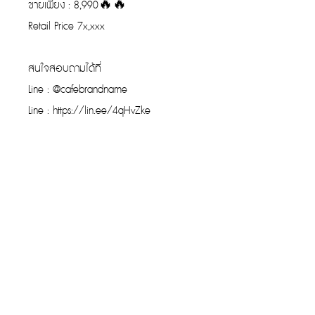
ขายเพียง : 8,990🔥🔥
Retail Price 7x,xxx
สนใจสอบถามได้ที่
Line : @cafebrandname
Line : https://lin.ee/4qHvZke
รับประกันของแท้
Cafebrandname ให้ความสำคัญกับสินค้
าแท้
มีผู้เชี่ยวชาญตรวจสอบสินค้าทุกชิ้นก่อนนำ
ขาย
รับประกันสินค้าแบรนด์เนมแท้แน่นอน