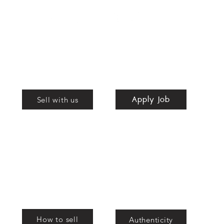
Apply Job
Shop
Apply Job
nd
Sell with us
bags
How to sell
Authenticity