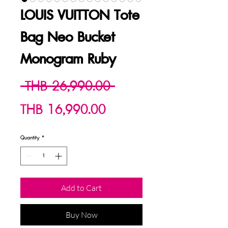
LOUIS VUITTON Tote
Bag Neo Bucket
Monogram Ruby
Regular
 THB 26,990.00 
Sale
Price
THB 16,990.00
Price
Quantity
*
Add to Cart
Buy Now