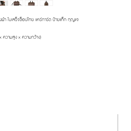
งผ้า ใบเสร็จช็อปไทย แคร์การ์ด ป้ายแท็ก กุญแจ
x ความสูง x ความกว้าง)