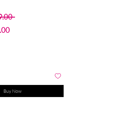
Regular
9.00 
Sale
Price
.00
Price
Buy Now