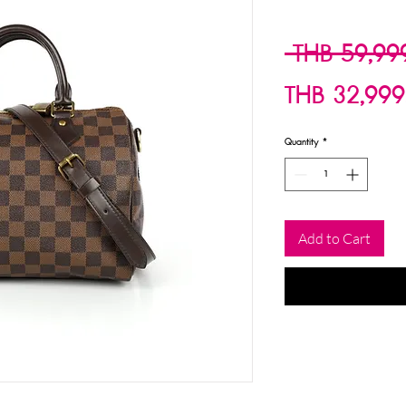
 THB 59,99
THB 32,999
Quantity
*
Add to Cart