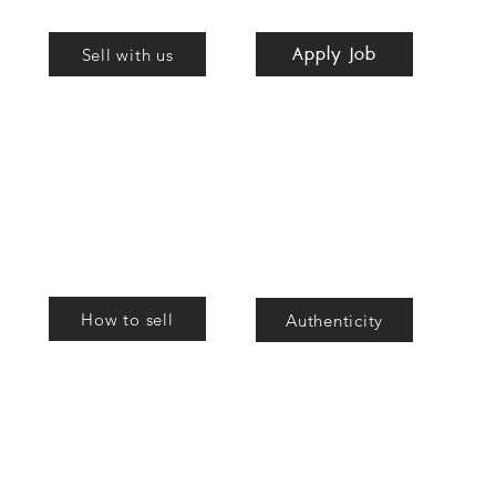
Apply Job
nd
Sell with us
bags
How to sell
Authenticity