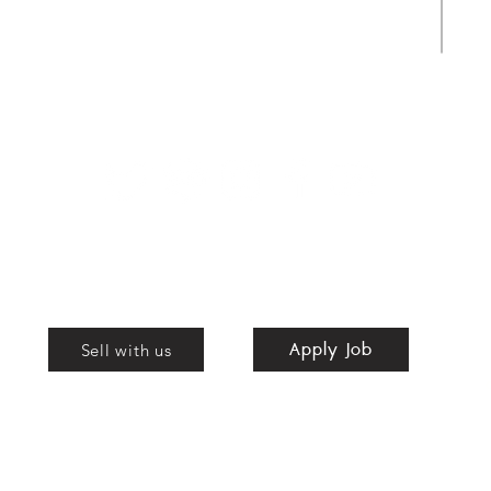
Apply Job
Shop
Apply Job
nd
Sell with us
bags