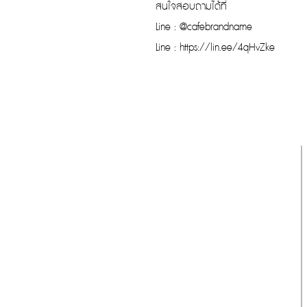
สนใจสอบถามได้ที่
Line : @cafebrandname
Line : https://lin.ee/4qHvZke
รับประกันของแท้
Cafebrandname ให้ความสำคัญกับสินค้
าแท้
มีผู้เชี่ยวชาญตรวจสอบสินค้าทุกชิ้นก่อนนำ
ขาย
รับประกันสินค้าแบรนด์เนมแท้แน่นอน