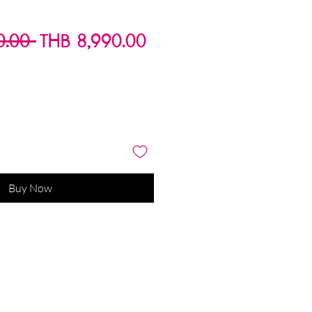
Regular
Sale
0.00 
THB 8,990.00
Price
Price
Buy Now