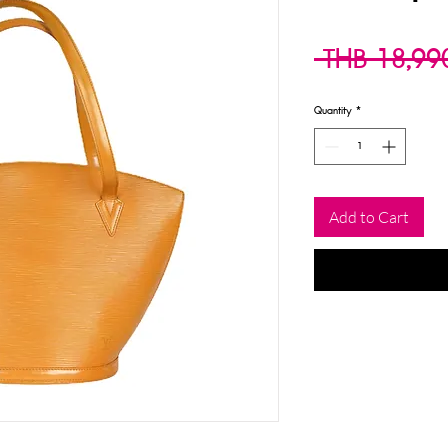
 THB 18,99
Quantity
*
Add to Cart