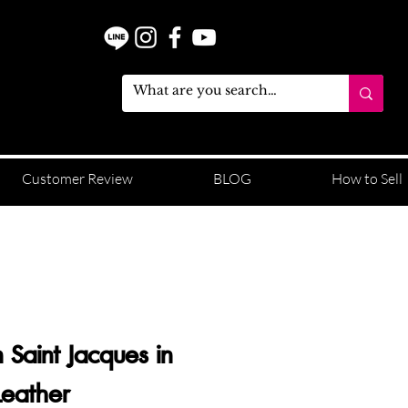
Customer Review
BLOG
How to Sell
n Saint Jacques in
Leather