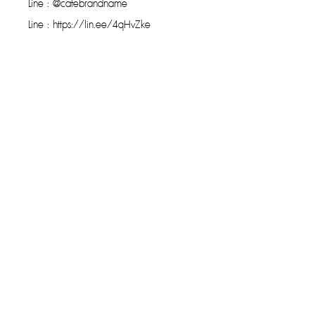
Line : @cafebrandname
Line : https://lin.ee/4qHvZke
รับประกันของแท้
Cafebrandname ให้ความสำคัญกับสินค้
าแท้
มีผู้เชี่ยวชาญตรวจสอบสินค้าทุกชิ้นก่อนนำ
ขาย
รับประกันสินค้าแบรนด์เนมแท้แน่นอน
การรับซื้อที่ยอดเยี่ยม
ขายกระเป๋าง่าย โอนไว ให้ราคาสูง
สามารถส่งทีมงานรับของได้ถึงที่