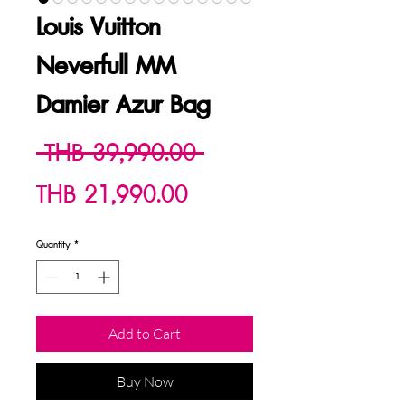
Louis Vuitton
Neverfull MM
Damier Azur Bag
Regular
 THB 39,990.00 
Sale
Price
THB 21,990.00
Price
Quantity
*
Add to Cart
Buy Now