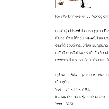
Louis VuittonNeverfull BB Monogram M
กระเป๋ารุ่น Neverfull ประจำฤดูกาล ด
เป็นกระเป๋ามินิโท้ทรุ่น Neverfull 
ออกได้ รวมถึงกระเป๋าใส่เหรียญขนาดเล
กะทัดรัดสำหรับใส่ของจำเป็นชิ้นเล็ก เช่
มากค่าาา รีบมาฟาด น้องมีเข้ามาเพียงใบ
อุปกรณ์ : Fullset ถุงกระดาษ กล่อง ถ
แท็ก หูถัก
Size : 24 x 14 x 9 ซม.
(ความยาว x ความสูง x ความกว้าง)
Year : 2023