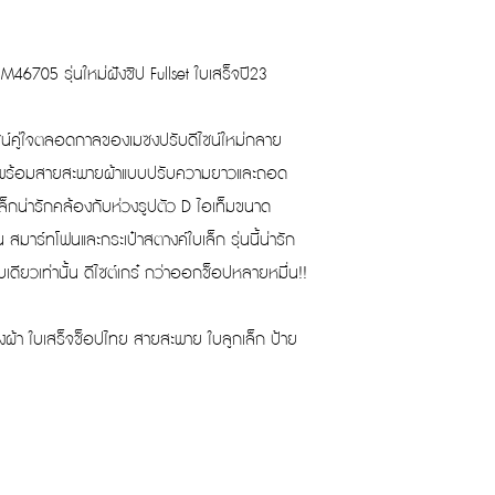
46705 รุ่นใหม่ฝังชิป Fullset ใบเสร็จปี23
ีไซน์คู่ใจตลอดกาลของเมซงปรับดีไซน์ใหม่กลาย
BB มาพร้อมสายสะพายผ้าแบบปรับความยาวและถอด
็กน่ารักคล้องกับห่วงรูปตัว D ไอเท็มขนาด
น สมาร์ทโฟนและกระเป๋าสตางค์ใบเล็ก รุ่นนี้น่ารัก
เดียวเท่านั้น ดีไซต์เกร๋ กว่าออกช็อปหลายหมื่น!!
ุงผ้า ใบเสร็จช็อปไทย สายสะพาย ใบลูกเล็ก ป้าย