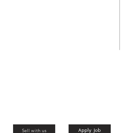
ขายกระเป๋าง่าย โอนไว ให้ราคาสูง
สามารถส่งทีมงานรับของได้ถึงที่
Apply Job
Shop
Apply Job
nd
Sell with us