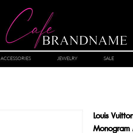
ACCESSORIES
JEWELRY
SALE
Louis Vuitto
Monogram M