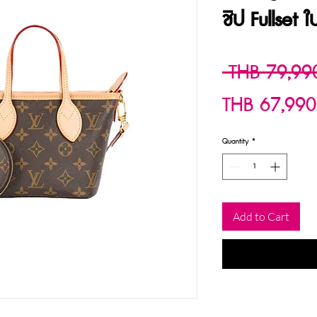
ชิป Fullset ใ
 THB 79,99
THB 67,990
Quantity
*
Add to Cart