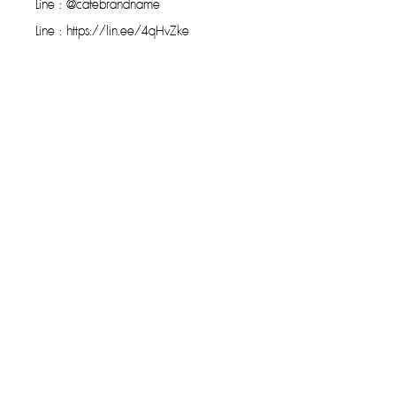
Line : @cafebrandname
Line : https://lin.ee/4qHvZke
รับประกันของแท้
Cafebrandname ให้ความสำคัญกับสินค้
าแท้
มีผู้เชี่ยวชาญตรวจสอบสินค้าทุกชิ้นก่อนนำ
ขาย
รับประกันสินค้าแบรนด์เนมแท้แน่นอน
การรับซื้อที่ยอดเยี่ยม
ขายกระเป๋าง่าย โอนไว ให้ราคาสูง
สามารถส่งทีมงานรับของได้ถึงที่