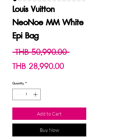
Louis Vuitton
NeoNoe MM White
Epi Bag
Regular
 THB 50,990.00 
Sale
Price
THB 28,990.00
Price
Quantity
*
Add to Cart
Buy Now