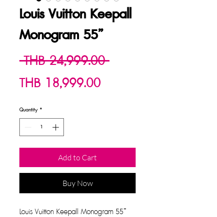
Louis Vuitton Keepall
Monogram 55”
Regular
 THB 24,999.00 
Sale
Price
THB 18,999.00
Price
Quantity
*
Add to Cart
Buy Now
Louis Vuitton Keepall Monogram 55”