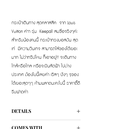
กระเป๋าเดินทาง สุดคลาสสิค จาก Louis
Vuitton ค่าา รุ่น Keepall สมชื่อจริงๆค่ะ
สำหรับน้องคนนี้ กระเป๋าทรงบอสตัน สุด
เท่ มีความวินเทจ สามารถใส่ของได้เยอะ
มาก ไม่ว่าทริปไหน ก็เอาอยู่!! จะเดินทาง
ใกล้หรือไกล หรือจะบินลัดฟ้า ไปต่าง
ประเทศ ต้องใบนี้เลยค่า เริสๆ ปังๆ จุของ
ได้เยอะสุดๆๆ ห้ามพลาดนะคะใบนี้ ราคาดี๊ดี
รีบฟาดค่า
DETAILS
Color
Monogram
COMES WITH