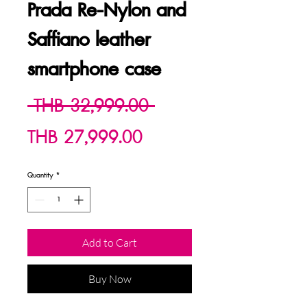
Prada Re-Nylon and
Saffiano leather
smartphone case
Regular
 THB 32,999.00 
Sale
Price
THB 27,999.00
Price
Quantity
*
Add to Cart
Buy Now