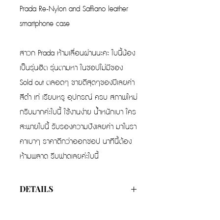
Prada Re-Nylon and Saffiano leather
smartphone case
สาวก Prada ห้ามเลื่อนผ่านนะคะ ใบนี้น้อง
เป็นรุ่นฮิต รุ่นตามหา ในชอปไม่มีของ
Sold out ตลอดๆ ขายดีสุดๆของปีเลยค่า
สีดำ เท่ เรียบหรู อุปกรณ์ ครบ สภาพใหม่
กริบมากค่ะใบนี้ ใช้งานง่าย น้ำหนักเบา ใคร
สะพายใบนี้ รับรองความปังเลยค่า มาในรา
คาเบาๆ ราคาดีกว่าออกชอป นาทีนี้ต้อง
ห้ามพลาด รีบฟาดเลยค่ะใบนี้
DETAILS
Color
Black