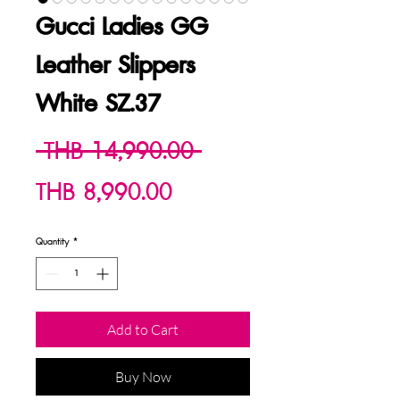
Gucci Ladies GG
Leather Slippers
White SZ.37
Regular
 THB 14,990.00 
Sale
Price
THB 8,990.00
Price
Quantity
*
Add to Cart
Buy Now