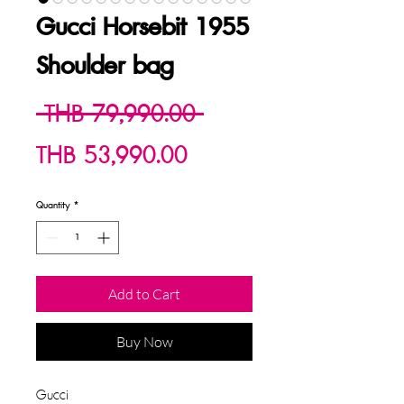
Gucci Horsebit 1955
Shoulder bag
Regular
 THB 79,990.00 
Sale
Price
THB 53,990.00
Price
Quantity
*
Add to Cart
Buy Now
Gucci