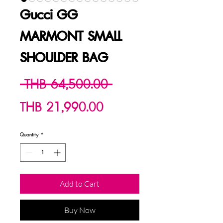
Gucci GG
MARMONT SMALL
SHOULDER BAG
Regular
 THB 64,500.00 
Sale
Price
THB 21,990.00
Price
Quantity
*
Add to Cart
Buy Now