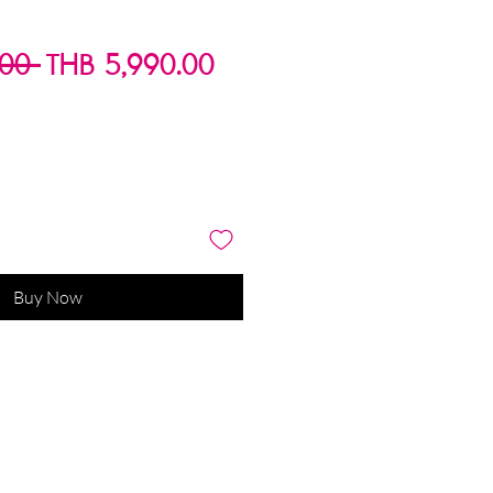
Regular
Sale
.00 
THB 5,990.00
Price
Price
Buy Now