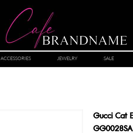
ACCESSORIES
JEWELRY
SALE
Gucci Cat 
GG0028SA i