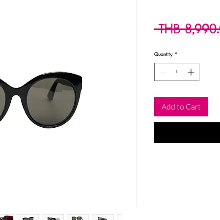
 THB 8,990
Quantity
*
Add to Cart