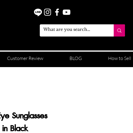
Customer Review
BLOG
How to Sell
Eye Sunglasses
n Black