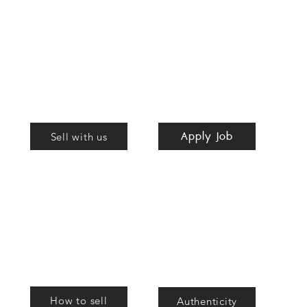
Apply Job
Shop
Apply Job
nd
Sell with us
bags
How to sell
Authenticity