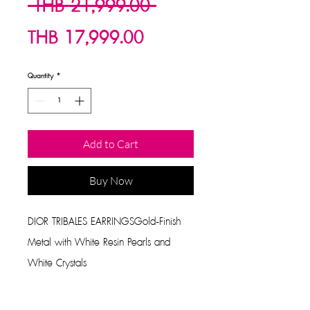
Regular
 THB 21,999.00 
Sale
Price
THB 17,999.00
Price
Quantity
*
Add to Cart
Buy Now
DIOR TRIBALES EARRINGSGold-Finish
Metal with White Resin Pearls and
White Crystals