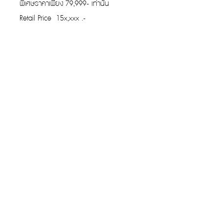
พิเศษราคาเพียง 79,999- เท่านั้น
Retail Price 15x,xxx .-
รับประกันของแท้
Cafebrandname ให้ความสำคัญกับสินค้
าแท้
มีผู้เชี่ยวชาญตรวจสอบสินค้าทุกชิ้นก่อนนำ
ขาย
รับประกันสินค้าแบรนด์เนมแท้แน่นอน
การรับซื้อที่ยอดเยี่ยม
ขายกระเป๋าง่าย โอนไว ให้ราคาสูง
สามารถส่งทีมงานรับของได้ถึงที่