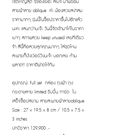
ไซด์ใหญ่สุด จุของเยอะ สีเบจ มาพร้อม
สายผ้าลาย oblique ค่ะ น้องสวยสง่าสม
ราคามากๆ รุ่นนี้ในช็อปราคาขึ้นไปอีกแล้ว
นะคะ แสนกว่านะจ๊ะ วันนี้จัดเข้ามาให้ในราคา
เบาๆ สภาพสวย keep unused เลยทีเดียว
จ้า สีนี้คือสวยลูกคุณมากๆ ใส่ชุดไหน
สะพายก็ปังเว่อร์วังนะจ๊ะ บอกเลย ห้าม
พลาด!! ราคาดีฟาดให้ทัน
อุปกรณ์: Full set กล่อง ถุงผ้า ถุง
กระดาษลาย limited ริบบิ้น การ์ด ใบ
เสร็จซ็อปสยาม สายสะพายผ้าลายoblique
Size : 27 x 19.5 x 8 cm / 10.5 x 7.5 x
3 inches
ปกติราคา 129,900 .-