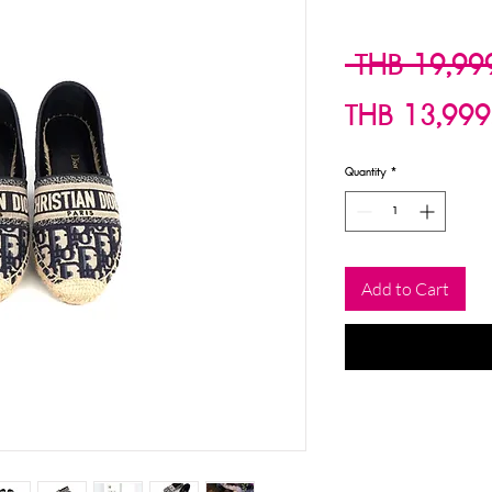
 THB 19,99
THB 13,999
Quantity
*
Add to Cart