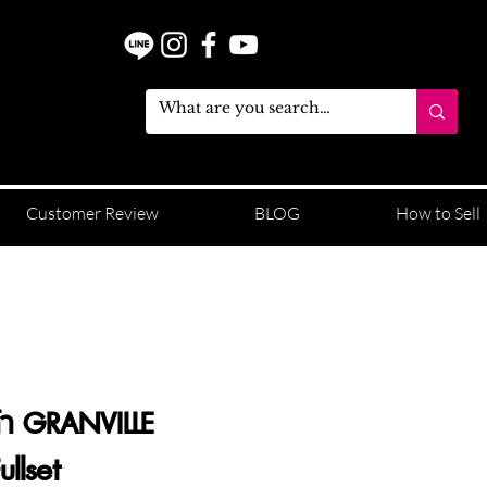
Customer Review
BLOG
How to Sell
้า GRANVILLE
ullset