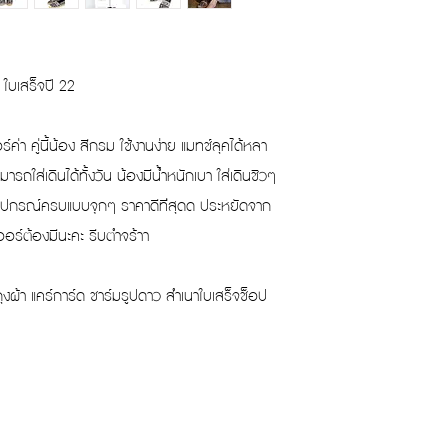
 ใบเสร็จปี 22
่า คู่นี้น้อง สีกรม ใช้งานง่าย แมทช์ลุคได้หลา
มารถใส่เดินได้ทั้งวัน น้องมีน้ำหนักเบา ใส่เดินชิวๆ
อุปกรณ์ครบแบบจุกๆ ราคาดีท่ีสุดด ประหยัดจาก
ออร์ต้องมีนะคะ รีบตำจร้าา
ุงผ้า แคร์การ์ด ชาร์มรูปดาว สำเนาใบเสร็จช็อป