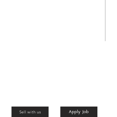
ขายกระเป๋าง่าย โอนไว ให้ราคาสูง
สามารถส่งทีมงานรับของได้ถึงที่
Apply Job
Shop
Apply Job
nd
Sell with us