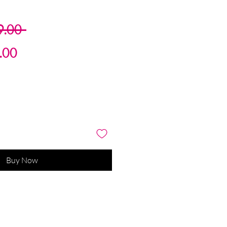
Regular
9.00 
Sale
Price
.00
Price
Buy Now