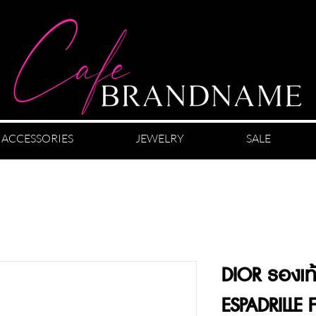
ACCESSORIES
JEWELRY
SALE
DIOR รองเท
ESPADRILLE F