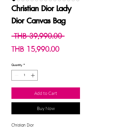
Christian Dior Lady
Dior Canvas Bag
Regular
 THB 39,990.00 
Sale
Price
THB 15,990.00
Price
Quantity
*
Add to Cart
Buy Now
Christian Dior