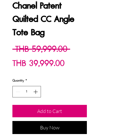
Chanel Patent
Quilted CC Angle
Tote Bag
Regular
 THB 59,999.00 
Sale
Price
THB 39,999.00
Price
Quantity
*
Add to Cart
Buy Now