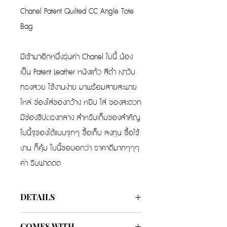
Chanel Patent Quilted CC Angle Tote
Bag
มีเข้ามาอีกหนึ่งรุ่นค่า Chanel ใบนี้ น้อง
เป็น Patent Leather หนังแก้ว สีดำ เงาวับ
ทรงสวย ใช้งานง่าย มาพร้อมสายสะพาย
ไหล่ ช่องใส่ของกว้าง หยิบ ใส่ ของสะดวก
มีช่องซิปตรงกลาง สำหรับเก็บของสำคัญ
ใบนี้จุของได้แบบจุกๆ ซื้อเก็บ ลงทุน ซื้อใช้
งาน ก็คุ้ม ใบนี้ขอบอกว่า ราคาดีมากๆๆๆ
ค่า รีบฟาดดด
DETAILS
Color
Black
COMES WITH