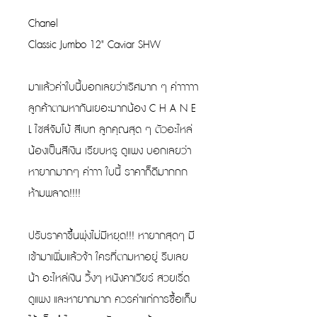
Chanel
Classic Jumbo 12" Caviar SHW
มาเเล้วค่าใบนี้บอกเลยว่าเริศมาก ๆ ค่าาาาา
ลูกค้าตามหากันเยอะมากน้อง C H A N E
L ไซส์จัมโบ้ สีเบท ลูกคุณสุด ๆ ตัวอะไหล่
น้องเป็นสีเงิน เรียบหรู ดูแพง บอกเลยว่า
หายากมากๆ ค่าาา ใบนี้ ราคาก็ดีมากกก
ห้ามพลาด!!!!
ปรับราคาขึ้นพุ่งไม่มีหยุด!!! หายากสุดๆ มี
เข้ามาเพิ่มแล้วจ้า ใครที่ตามหาอยู่ รีบเลย
น้า อะไหล่เงิน วิ้งๆ หนังคาเวียร์ สวยเริ่ด
ดูแพง และหายากมาก ควรค่าแก่การซื้อเก็บ