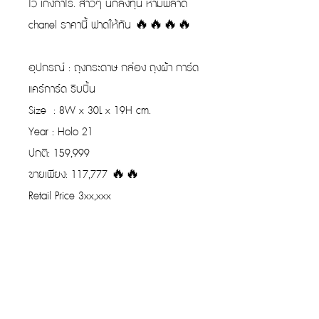
ไว้ เก็งกำไร. สาวๆ นักลงทุน ห้ามพลาด
chanel ราคานี้ ฟาดให้ทัน 🔥🔥🔥🔥
อุปกรณ์ : ถุงกระดาษ กล่อง ถุงผ้า การ์ด
แคร์การ์ด ริบบิ้น
Size : 8W x 30L x 19H cm.
Year : Holo 21
ปกติ: 159,999
ขายเพียง: 117,777 🔥🔥
Retail Price 3xx,xxx
รับประกันของแท้