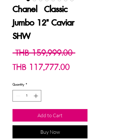
Chanel Classic
Jumbo 12" Caviar
SHW
Regular
 THB 159,999.00 
Sale
Price
THB 117,777.00
Price
Quantity
*
Add to Cart
Buy Now