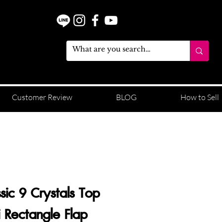
Customer Review
BLOG
How to Sell
sic 9 Crystals Top
 Rectangle Flap