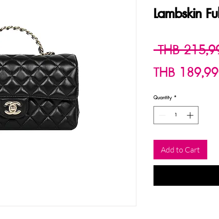
Lambskin Ful
 THB 215,9
THB 189,99
Quantity
*
Add to Cart