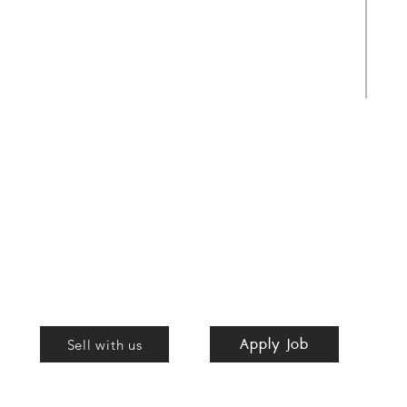
สามารถส่งทีมงานรับของได้ถึงที่
Apply Job
Shop
Apply Job
nd
Sell with us
bags