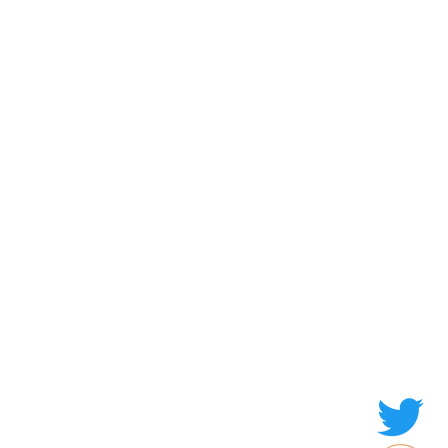
ดูแลสินค้าด้วยความเอาใจใส่
มอบประสบการณ์ซื้อและขายที่ดีที่สุดให้ลูกค้า
Contact us
Thailand
ประเทศไทย
ติดต่อสอบถามประเมินราคา
contact : Line @cafebrandname
: Tel 088-9534509