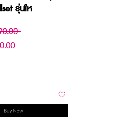
lset รุ่นให
Regular
90.00 
Sale
Price
0.00
Price
Buy Now