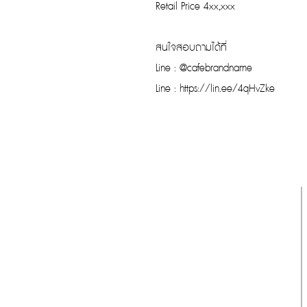
Retail Price 4xx,xxx
สนใจสอบถามได้ที่
Line : @cafebrandname
Line : https://lin.ee/4qHvZke
รับประกันของแท้
Cafebrandname ให้ความสำคัญกับสินค้
าแท้