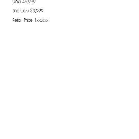
ปกติ 49,999
ขายเพียง 33,999
Retail Price 1xx,xxx
รับประกันของแท้
Cafebrandname ให้ความสำคัญกับสินค้
าแท้
มีผู้เชี่ยวชาญตรวจสอบสินค้าทุกชิ้นก่อนนำ
ขาย
รับประกันสินค้าแบรนด์เนมแท้แน่นอน
การรับซื้อที่ยอดเยี่ยม
ขายกระเป๋าง่าย โอนไว ให้ราคาสูง
สามารถส่งทีมงานรับของได้ถึงที่