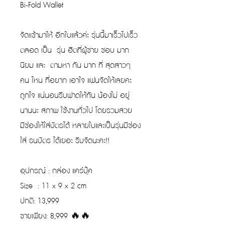
Bi-Fold Wallet
จัดเเข้ามาให้ อีกใบแล้วค่ะ รุ่นนี้มาเร็วไปเร็ว
ตลอด เป็น รุ่น ฮิตที่ผู้ชาย ชอบ มาก
นิยม และ ตามหา กัน มาก ที่ สุดสาวๆ
คน ไหน ที่อยาก เอาใจ แฟนจัดให้เลยคะ
ถูกใจ แน่นอนรีบฟาดให้ทัน น้องไม่ อยู่
นานนะ สภาพ ใช้งานทั่วไป โดยรวมสวย
มีช่องให้ใส่บัตรได้ หลายใบและเป็นรุ่นมีช่อง
ใส่ ธนบัตร ได้เยอะ รีบจัดนะคะ!!
อุปกรณ์ : กล่อง แคร์บุ๊ค
Size : 11 x 9 x 2 cm
ปกติ: 13,999
ขายเพียง: 8,999 🔥🔥