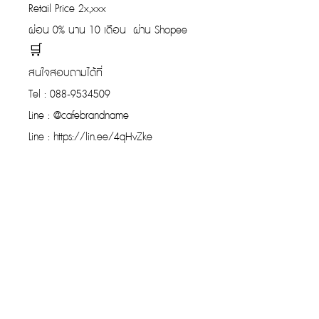
Retail Price 2x,xxx
ผ่อน 0% นาน 10 เดือน ผ่าน Shopee
🛒
สนใจสอบถามได้ที่
Tel : 088-9534509
Line : @cafebrandname
Line : https://lin.ee/4qHvZke
รับประกันของแท้
Cafebrandname ให้ความสำคัญกับสินค้
าแท้
มีผู้เชี่ยวชาญตรวจสอบสินค้าทุกชิ้นก่อนนำ
ขาย
รับประกันสินค้าแบรนด์เนมแท้แน่นอน