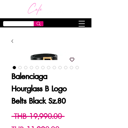
Balenciaga
Hourglass B Logo
Belts Black Sz.80
Regular
 THB 19,990.00 