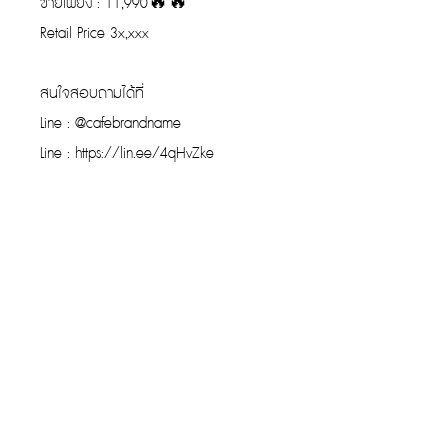
ขายเพียง : 11,990🔥🔥
Retail Price 3x,xxx
สนใจสอบถามได้ที่
Line : @cafebrandname
Line : https://lin.ee/4qHvZke
รับประกันของแท้
Cafebrandname ให้ความสำคัญกับสินค้
าแท้
มีผู้เชี่ยวชาญตรวจสอบสินค้าทุกชิ้นก่อนนำ
ขาย
รับประกันสินค้าแบรนด์เนมแท้แน่นอน