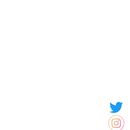
มอบประสบการณ์ซื้อและขายที่ดีที่สุดให้ลูกค้า
Contact us
Thailand
ประเทศไทย
ติดต่อสอบถามประเมินราคา
contact : Line @cafebrandname
: Tel 088-9534509