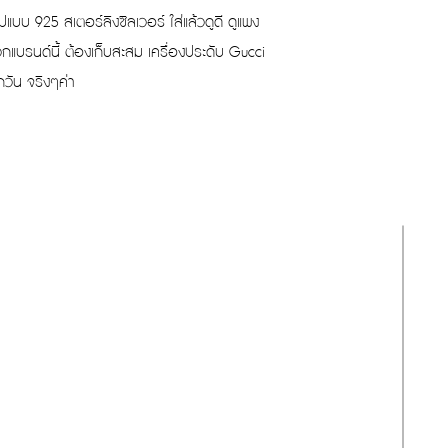
ปแบบ 925 สเตอร์ลิงซิลเวอร์ ใส่แล้วดูดี ดูแพง
Width
บรนด์นี้ ต้องเก็บสะสม เครื่องประดับ Gucci
ทุกวัน จริงๆค่า
การรับซื้อที่ยอดเยี่ยม
ขายกระเป๋าง่าย โอนไว ให้ราคาสูง
สามารถส่งทีมงานรับของได้ถึงที่