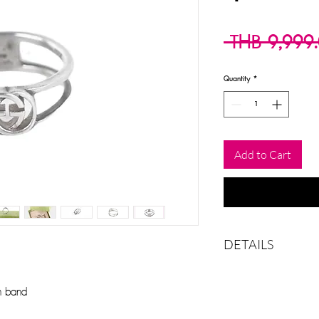
 THB 9,999
Quantity
*
Add to Cart
DETAILS
Color
n band
Size