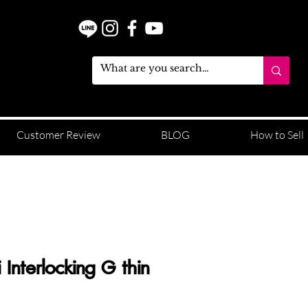
Customer Review
BLOG
How to Sell
Interlocking G thin