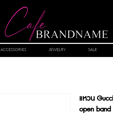
ACCESSORIES
JEWELRY
SALE
แหวน Gucci 
open band