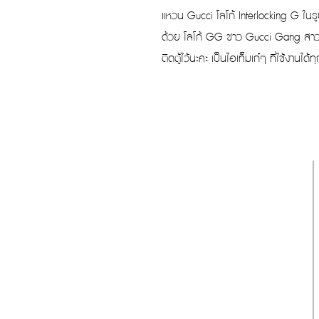
แหวน Gucci โลโก้ Interlocking G ในรู
ด้วย โลโก้ GG ชาว Gucci Gang สาวกแ
ติดตู้ไว้นะคะ เป็นไอเท็มเก๋ๆ ที่ใช้งานได้
รับประกันของแท้
Cafebrandname ให้ความสำคัญกับสินค้
าแท้
มีผู้เชี่ยวชาญตรวจสอบสินค้าทุกชิ้นก่อนนำ
ขาย