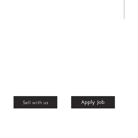
Apply Job
Shop
Apply Job
nd
Sell with us
bags