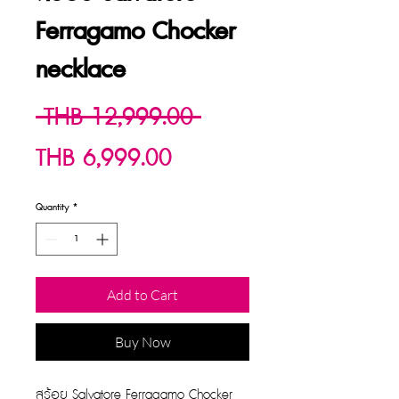
Ferragamo Chocker
necklace
Regular
 THB 12,999.00 
Sale
Price
THB 6,999.00
Price
Quantity
*
Add to Cart
Buy Now
สร้อย Salvatore Ferragamo Chocker