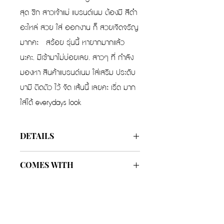
สุด ชิก สาวเจ้าแม่ แบรนด์เนม ต้องมี สีดำ
อะไหล่ สวย ใส่ ออกงาน ก็ สวยเจิดจรัญ
มากคะ สร้อย รุ่นนี้ หายากมากแล้ว
นะคะ. มีเข้ามาไม่บ่อยเลย. สาวๆ ที่ กำลัง
มองหา สินค้าแบรนด์เนม ใส่เสริม ประดับ
บามี ติดตัว ไว้ จัด เส้นนี้ เลยคะ เริ่ด มาก
ใส่ได้ everydays look
DETAILS
Color
Black GHW
COMES WITH
Length
35 cm
Box
Included
Cloth bag
Included