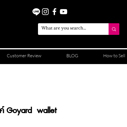
Customer Review
BLOG
How to Sell
งค์ Goyard wallet