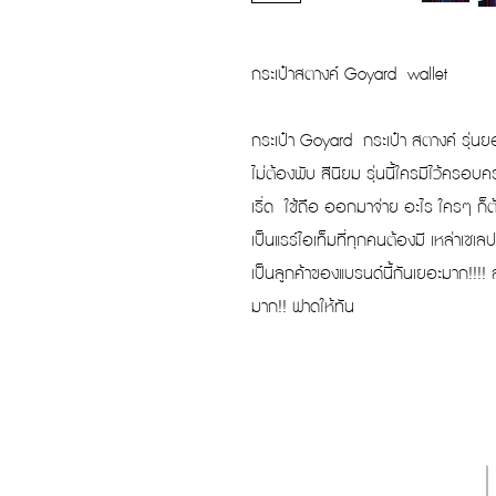
กระเป๋าสตางค์ Goyard wallet
กระเป๋า Goyard กระเป๋า สตางค์ รุ่นย
ไม่ต้องพับ สีนิยม รุ่นนี้ใครมีไว้ครอบ
เริ่ด ใช้ถือ ออกมาจ่าย อะไร ใครๆ 
เป็นแรร์ไอเท็มที่ทุกคนต้องมี เหล่าเซเลป
เป็นลูกค้าของแบรนด์นี้กันเยอะมาก!!!
มาก!! ฟาดให้ทัน