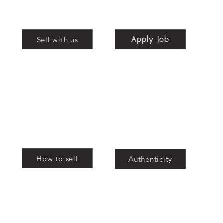
Apply Job
Shop
Apply Job
nd
Sell with us
bags
How to sell
Authenticity