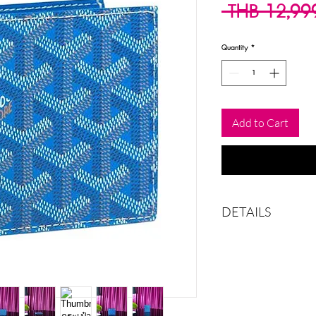
 THB 12,99
Quantity
*
Add to Cart
DETAILS
Color
Year
Width