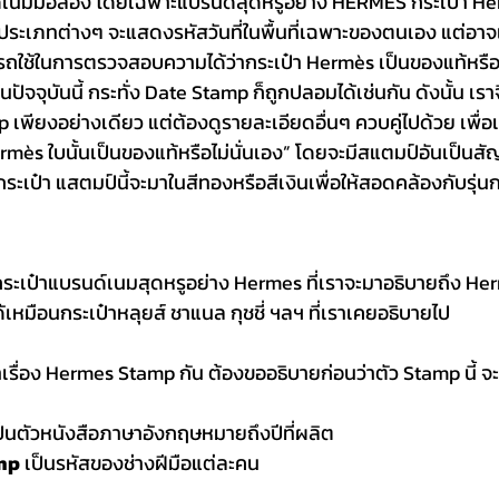
เนมมือสอง โดยเฉพาะแบรนด์สุดหรูอย่าง HERMES กระเป๋า Her
๋าประเภทต่างๆ จะแสดงรหัสวันที่ในพื้นที่เฉพาะของตนเอง แต่อาจ
มารถใช้ในการตรวจส
อบความได้ว่า
กระเป๋า Hermès
 เป็นของแท้หรือ
นปัจจุบันนี้ กระทั่ง Date Stamp ก็ถูกปลอมได้เช่นกัน ดังนั้น เร
เพียงอย่างเดียว แต่ต้องดูรายละเอียดอื่นๆ ควบคู่ไปด้วย เพื่อ
ermès
 ใบนั้นเป็นของแท้หรือไม่นั่นเอง”
 โดยจะมีสแตมป์อันเป็นสัญ
กระเป๋า แสตมป์นี้จะมาในสีทองหรือสีเงินเพื่อให้สอดคล้องกับรุ่น
ด้เหมือนกระเป๋าหลุยส์ ชาแนล กุชชี่ ฯลฯ ที่เราเคยอธิบายไป
ป็นตัวหนังสือภาษาอังกฤษหมายถึงปีที่ผลิต
mp
 เป็นรหัสของช่างฝีมือแต่ละคน