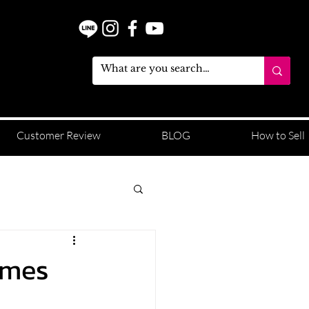
Customer Review
BLOG
How to Sell
ermes