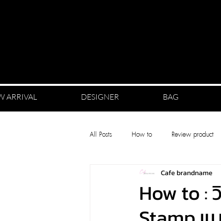
W ARRIVAL
DESIGNER
BAG
All Posts
How to
Review product
Cafe brandname
How to : 
Stamp แบร