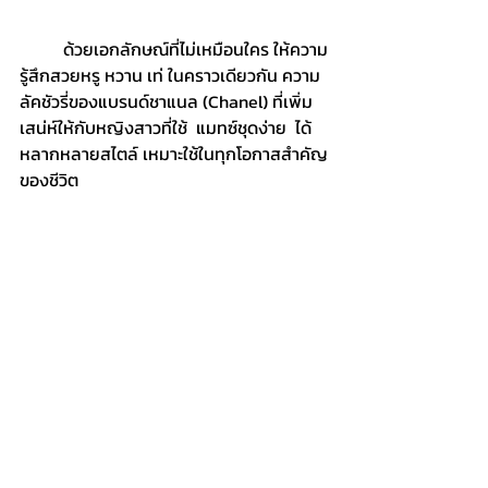
	ด้วยเอกลักษณ์ที่ไม่เหมือนใคร ให้ความ
รู้สึกสวยหรู หวาน เท่ ในคราวเดียวกัน ความ
ลัคชัวรี่ของแบรนด์ชาแนล (Chanel) ที่เพิ่ม
เสน่ห์ให้กับหญิงสาวที่ใช้  แมทซ์ชุดง่าย  ได้
หลากหลายสไตล์ เหมาะใช้ในทุกโอกาสสำคัญ
ของชีวิต