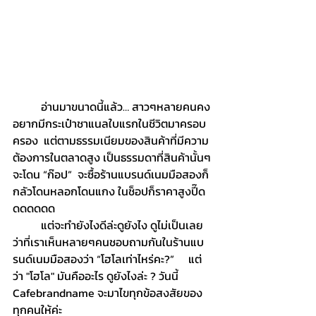
	อ่านมาขนาดนี้แล้ว… สาวๆหลายคนคง
อยากมีกระเป๋าชาแนลใบแรกในชีวิตมาครอบ
ครอง  แต่ตามธรรมเนียมของสินค้าที่มีความ
ต้องการในตลาดสูง เป็นธรรมดาที่สินค้านั้นๆ
จะโดน “ก๊อป”  จะซื้อร้านแบรนด์เนมมือสองก็
กลัวโดนหลอกโดนแกง ในช็อปก็ราคาสูงปี๊ด
ดดดดดด 
	แต่จะทำยังไงดีล่ะดูยังไง ดูไม่เป็นเลย 
ว่าที่เราเห็นหลายๆคนชอบถามกันในร้านแบ
รนด์เนมมือสองว่า “โฮโลเท่าไหร่คะ?”     แต่
ว่า "โฮโล" มันคืออะไร ดูยังไงล่ะ ? วันนี้ 
Cafebrandname จะมาไขทุกข้อสงสัยของ
ทุกคนให้ค่ะ