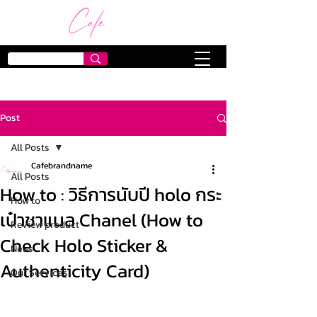
Post
All Posts
Cafebrandname
All Posts
How to : วิธีการนับปี holo กระ
How to
เป๋าชาแนล Chanel (How to
Review product
Check Holo Sticker &
News
Authenticity Card)
Our Services