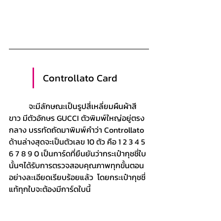
Controllato Card
	จะมีลักษณะเป็นรูปสี่เหลี่ยมผืนผ้าสี
ขาว มีตัวอักษร GUCCI ตัวพิมพ์ใหญ่อยู่ตรง
กลาง บรรทัดถัดมาพิมพ์คำว่า Controllato 
ด้านล่างสุดจะเป็นตัวเลข 10 ตัว คือ 1 2 3 4 5 
6 7 8 9 0 เป็นการ์ดที่ยืนยันว่ากระเป๋ากุชชี่ใบ
นั้นๆได้รับการตรวจสอบคุณภาพทุกขั้นตอน
อย่างละเอียดเรียบร้อยแล้ว  โดยกระเป๋ากุชชี่
แท้ทุกใบจะต้องมีการ์ดใบนี้