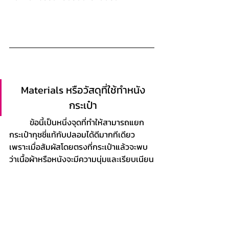
Materials หรือวัสดุที่ใช้ทำหนัง
กระเป๋า
	ข้อนี้เป็นหนึ่งจุดที่ทำให้สามารถแยก
กระเป๋ากุชชี่แท้กับปลอมได้ดีมากทีเดียว 
เพราะเมื่อสัมผัสโดยตรงที่กระเป๋าแล้วจะพบ
ว่าเนื้อผ้าหรือหนังจะมีความนุ่มและเรียบเนียน