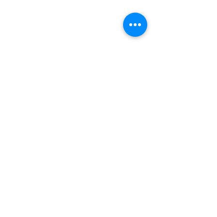
ถุงกันฝุ่นสีน้ำตาล มีตัวอักษร GUCCI สี
ทองพิมพ์อยู่ตรงกลางด้านหน้าของถุง
ผ้า
ถุงกันฝุ่นสีดำ มีตัวอักษร GUCCI สีทอง
พิมพ์อยู่ตรงกลางด้านหน้าของถุงผ้า