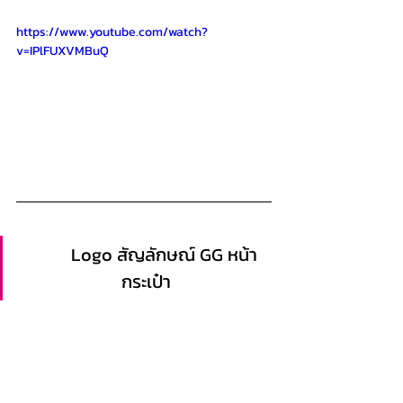
https://www.youtube.com/watch?
v=IPlFUXVMBuQ
	Logo สัญลักษณ์ GG หน้า
กระเป๋า