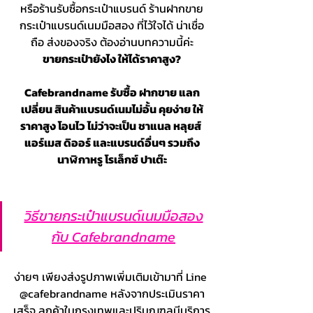
หรือร้านรับซื้อกระเป๋าแบรนด์ ร้านฝากขาย
กระเป๋าแบรนด์เนมมือสอง ที่ไว้ใจได้ น่าเชื่อ
ถือ ส่งของจริง ต้องอ่านบทความนี้ค่ะ
ขายกระเป๋ายังไง ให้ได้ราคาสูง?
Cafebrandname รับซื้อ ฝากขาย แลก
เปลี่ยน สินค้าแบรนด์เนมไม่อั้น คุยง่าย ให้
ราคาสูง โอนไว ไม่ว่าจะเป็น ชาแนล หลุยส์ 
แอร์เมส ดิออร์ และแบรนด์อื่นๆ รวมถึง
นาฬิกาหรู โรเล็กซ์ ปาเต๊ะ
วิธีขายกระเป๋าแบรนด์เนมมือสอง
กับ Cafebrandname
ง่ายๆ เพียงส่งรูปภาพเพิ่มเติมเข้ามาที่ Line 
@cafebrandname หลังจากประเมินราคา
เสร็จ ลูกค้าในกรุงเทพและปริมณฑลมีบริการ