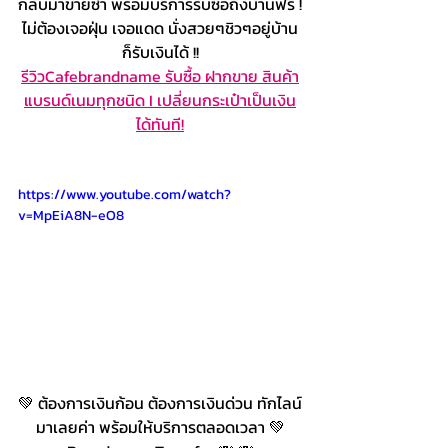
กลับมาขายซ้ำ พร้อมบริการรับซื้อถึงบ้านฟรี !
ไม่ต้องเจอฝุ่น เจอแดด นั่งสวยๆชิวๆอยู่บ้าน
ก็รับเงินได้ !!
รีวิวCafebrandname รับซื้อ ฝากขาย สินค้า
แบรนด์เนมทุกชนิด I เปลี่ยนกระเป๋าเป็นเงิน
ได้ทันที!
https://www.youtube.com/watch?
v=MpEiA8N-eO8
💚 ต้องการเงินก้อน ต้องการเงินด่วน ทักไลน์
มาเลยค่า พร้อมให้บริการตลอดเวลา 💚