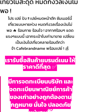
เที่ยวไม่สะดุด หมดกังวลเงินไม่
พอ !
โปร เปย์ ปัง !! เปย์หมดหน้าตัก ซัมเมอร์นี้
เที่ยวแบบหายห่วง หมดกังวลเรื่องเงินไม่
พอ 🔥 ร้อนกาย ร้อนใจ ! อากาศร้อนๆ แดด
แรงๆแบบนี้ เอากระเป๋าใบเก่ามาขาย เปลี่ยน
เป็นเงินไปเที่ยวคลายร้อนดีกว่า
จ้า Cafebrandname พร้อมเปย์ ! 💰
เรารับซื้อสินค้าแบรนด์เนม ให้
ราคาดีที่สุด 
✅
มีการจดทะเบียนบริษัท และ
จดทะเบียนพาณิชย์การค้า
ของเก่าอย่างถูกต้องตาม
กฎหมาย มั่นใจ ปลอดภัย