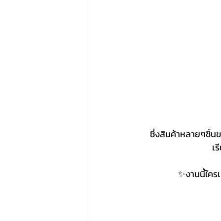
ซึ่งสินค้าหลายๆชิ้น
เร
✨งานนี้ใครเล