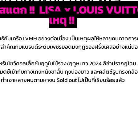
ีสแตก !!  LISA x LOUIS VUITT
เหตุ !! 
ธ์กับเครือ LVMH อย่างต่อเนื่อง เป็นเหตุผลให้หลายคนคาดการณ
สำคัญกับแบรนด์ระดับเพชรยอดมงกุฎของฝรั่งเศสอย่างแน่น
ับโชว์คอลเล็กชั่นฤดูใบไม้ร่วง/ฤดูหนาว 2024 ลิซ่าปรากฏโฉม ส
มตช์เข้ากับกางเกงหนังขาสั้น ถุงน่องยาว และคลัตช์รูปทรงกล้องไ
ทำเอาหลายคนตามหาจน Sold out ไปเป็นที่เรียบร้อยแล้ว