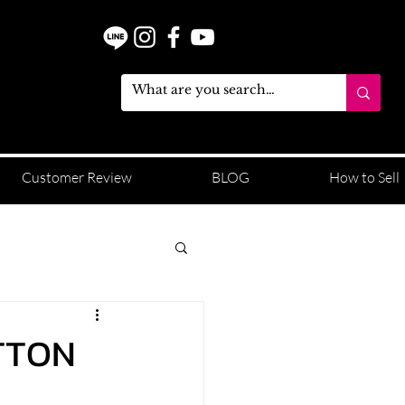
Customer Review
BLOG
How to Sell
ITTON