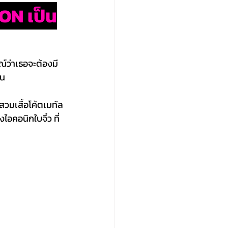
ON เป็น
์ว่าเธอจะต้องมี
อน
วมเสื้อโค้ตเมทัล
อคอนิกใบจิ๋ว ที่