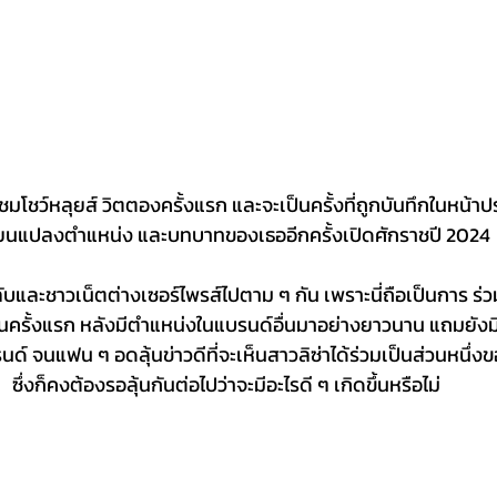
มโชว์หลุยส์ วิตตองครั้งแรก และจะเป็นครั้งที่ถูกบันทึกในหน้าป
่ยนแปลงตำแหน่ง และบทบาทของเธออีกครั้งเปิดศักราชปี 2024
บและชาวเน็ตต่างเซอร์ไพรส์ไปตาม ๆ กัน เพราะนี่ถือเป็นการ ร่ว
็นครั้งแรก หลังมีตำแหน่งในแบรนด์อื่นมาอย่างยาวนาน แถมยัง
ด์ จนแฟน ๆ อดลุ้นข่าวดีที่จะเห็นสาวลิซ่าได้ร่วมเป็นส่วนหนึ่งข
ซึ่งก็คงต้องรอลุ้นกันต่อไปว่าจะมีอะไรดี ๆ เกิดขึ้นหรือไม่