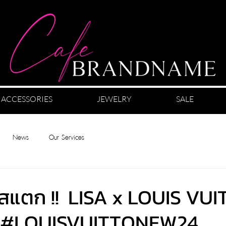
ACCESSORIES
JEWELRY
SALE
News
Our Services
ีสแตก !! LISA x LOUIS VU
 !! #LOUISVUITTONFW24