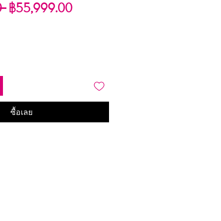
ราคา
ราคา
0 
฿55,999.00
ปกติ
ขาย
ลด
ซื้อเลย