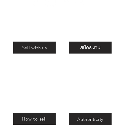
Shop
ร่วมงานกับเรา
สมัครงาน
Sell with us
ม
สอง
สอง
How to sell
Authenticity