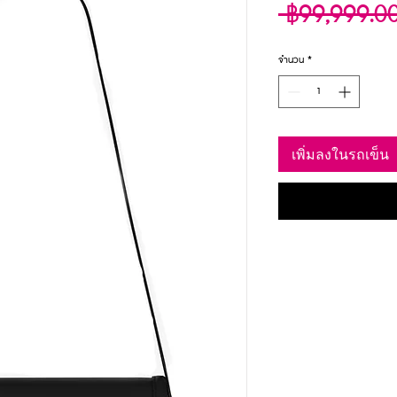
 ฿99,999.0
จำนวน
*
เพิ่มลงในรถเข็น