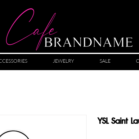
CCESSORIES
JEWELRY
SALE
C
YSL Saint La