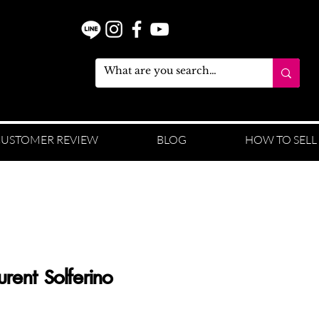
USTOMER REVIEW
BLOG
HOW TO SELL
urent Solferino