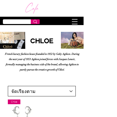
French luxury fashion house founded in 1952 by Gaby Aghion. During
the next year of 1953 Aghion joined forces with Jacques Lenoir,
formally managing the business side of the brand, allowing Aghion to
purely pursue the creative growth of Chloé.
Chloe