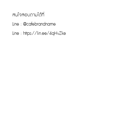
สนใจสอบถามได้ที่
Line : @cafebrandname
Line : https://lin.ee/4qHvZke
รับประกันของแท้
Cafebrandname ให้ความสำคัญกับสินค้
าแท้
มีผู้เชี่ยวชาญตรวจสอบสินค้าทุกชิ้นก่อนนำ
ขาย
รับประกันสินค้าแบรนด์เนมแท้แน่นอน
การรับซื้อที่ยอดเยี่ยม