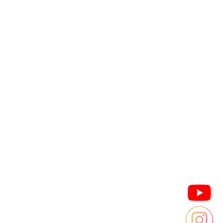
มอบประสบการณ์ซื้อและขายที่ดีที่สุดให้ลูกค้า
Contact us
Thailand
ประเทศไทย
ติดต่อสอบถามประเมินราคา
contact : Line @cafebrandname
: Tel 088-9534509