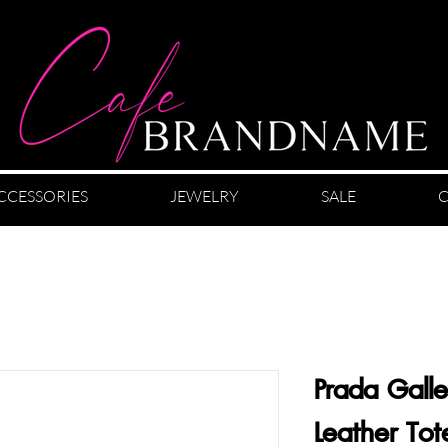
CCESSORIES
JEWELRY
SALE
C
Prada Galle
Leather To