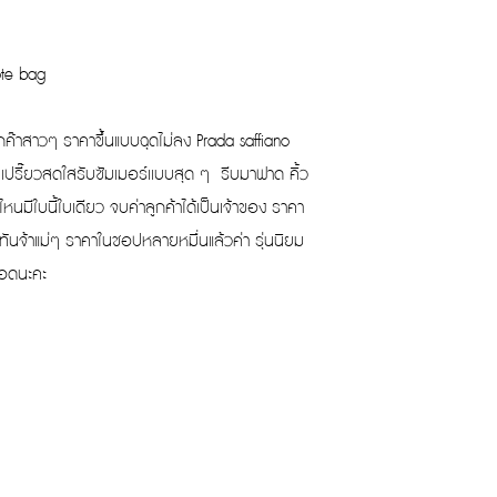
ote bag
กค๊าสาวๆ ราคาขึ้นแบบฉุดไม่ลง Prada saffiano
เปรี๊ยวสดใสรับซัมเมอร์เเบบสุด ๆ รีบมาฟาด คิ้ว
ไหนมีใบนี้ใบเดียว จบค่าลูกค้าได้เป็นเจ้าของ ราคา
ดให้ทันจ้าแม่ๆ ราคาในชอปหลายหมื่นแล้วค่า รุ่นนิยม
ดอดนะคะ