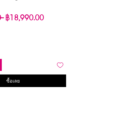
ราคา
ราคา
0 
฿18,990.00
ปกติ
ขาย
ลด
ซื้อเลย