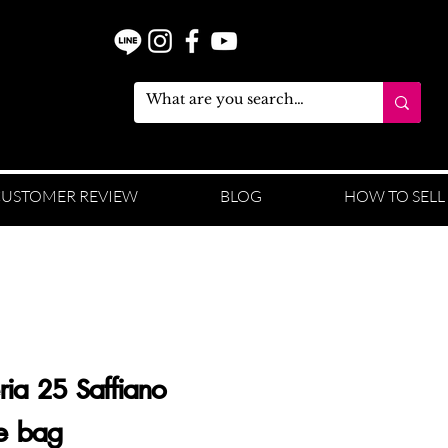
USTOMER REVIEW
BLOG
HOW TO SELL
ria 25 Saffiano
te bag