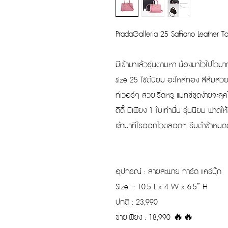
PradaGalleria 25 Saffiano Leather T
มีเข้ามาแล้วรุ่นตามหา น้องมาไวไปไวมา
size 25 ไซต์นิยม อะไหล่ทอง สีส้มสวย
ท์เวอร์ๆ สวยเริ่ดหรู แมทซ์ชุดง่ายจะลุค
ดีดี๊ มีเพียง 1 ใบเท่านั่น รุ่นนิยม ฟา
เข้ามาทีไรออกไวตลอดๆ รีบตำช้าหม
อุปกรณ์ : สายสะพาย การ์ด แคร์บุ๊ก
Size : 10.5 L x 4 W x 6.5” H
ปกติ : 23,990
ขายเพียง : 18,990 🔥🔥