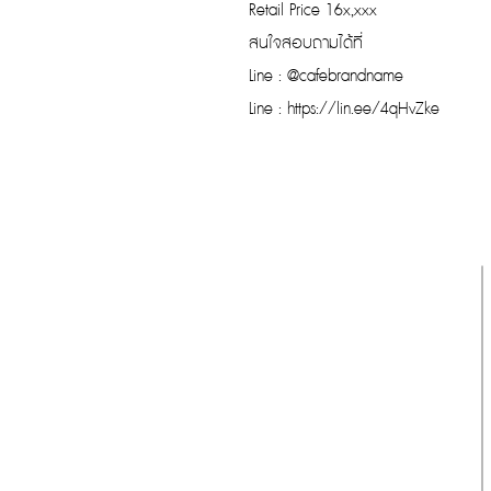
Retail Price 16x,xxx
สนใจสอบถามได้ที่
Line : @cafebrandname
Line : https://lin.ee/4qHvZke
รับประกันของแท้
Cafebrandname ให้ความสำคัญกับสินค้
าแท้
มีผู้เชี่ยวชาญตรวจสอบสินค้าทุกชิ้นก่อนนำ
ขาย