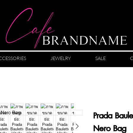
CCESSORIES
JEWELRY
SALE
C
Prada Baule
Nero Bag