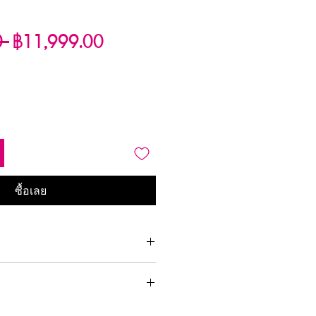
ราคา
ราคา
0 
฿11,999.00
ปกติ
ขาย
ลด
ซื้อเลย
Nero
16 cm