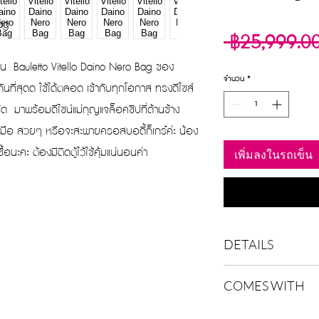
Bag
 ฿25,999.0
ับรุ่น Bauletto Vitello Daino Nero Bag ของ
จำนวน
*
กันที่สุดด ใช้ได้ตลอด เข้ากับทุกโอกาส ทรงดีไซส์
ัด มาพร้อมดีไซน์แม่กุญแจล็อคซิปที่ด้านข้าง
ข้ามือ สวยๆ หรือจะสะพายครอสบอดี้ก็เกร๋ค่ะ น้อง
อนะคะ ต้องมีติดตู้ไว้ใช้คุ้มแน่นอนค่า
เพิ่มลงในรถเข็น
DETAILS
Color
COMES WITH
Width