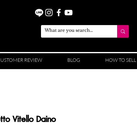
USTOMER REVIEW
BLOG
HOW TO SELL
tto Vitello Daino