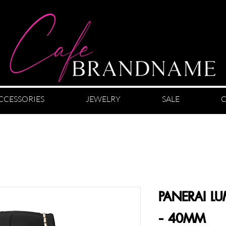
CCESSORIES
JEWELRY
SALE
C
PANERAI L
- 40MM