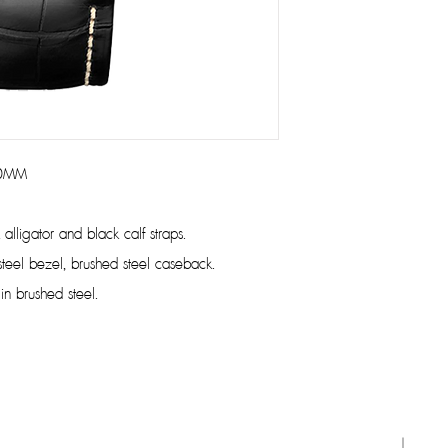
40MM
alligator and black calf straps.
teel bezel, brushed steel caseback.
in brushed steel.