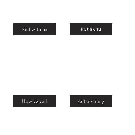
Shop
ร่วมงานกับเรา
สมัครงาน
Sell with us
ม
สอง
สอง
How to sell
Authenticity