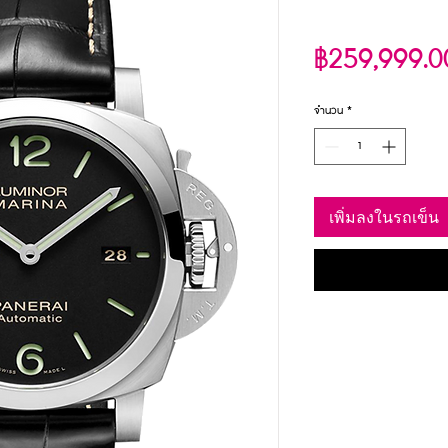
฿259,999.0
จำนวน
*
เพิ่มลงในรถเข็น