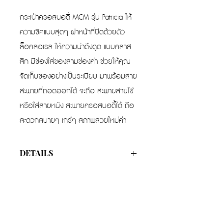
กระเป๋าครอสบอดี้ MCM รุ่น Patricia ให้
ความชิคแบบสุดๆ ฝาหน้าที่ปิดด้วยตัว
ล็อคลอเรล ให้ความน่าดึงดูด แบบคลาส
สิก มีช่องใส่ของสามช่องค่า ช่วยให้คุณ
จัดเก็บของอย่างเป็นระเบียบ มาพร้อมสาย
สะพายที่ถอดออกได้ จะถือ สะพายสายโซ่
หรือใส่สายหนัง สะพายครอสบอดี้ได้ ถือ
สะดวกสบายๆ เกร๋ๆ สภาพสวยใหม่ค่า
DETAILS
Color
Visetos Black
Width
9 cm
Height
12.5 cm