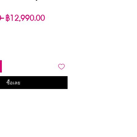
ราคา
ราคา
0 
฿12,990.00
ปกติ
ขาย
ลด
ซื้อเลย