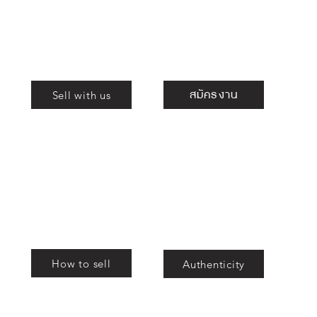
Shop
ร่วมงานกับเรา
สมัครงาน
Sell with us
ม
สอง
สอง
How to sell
Authenticity