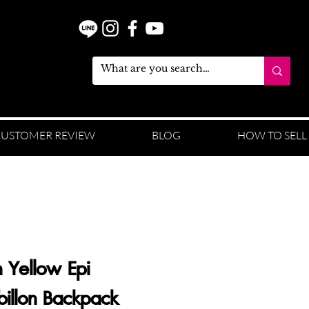
USTOMER REVIEW
BLOG
HOW TO SELL
n Yellow Epi
billon Backpack