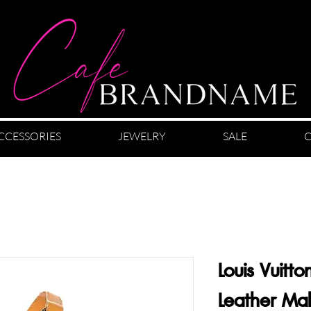
CCESSORIES
JEWELRY
SALE
C
Louis Vuitto
Leather Ma