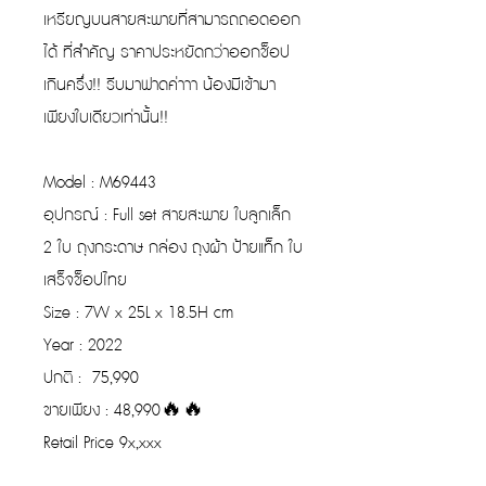
เหรียญบนสายสะพายที่สามารถถอดออก
ได้ ที่สำคัญ ราคาประหยัดกว่าออกช็อป
เกินครึ่ง!! รีบมาฟาดค่าาา น้องมีเข้ามา
เพียงใบเดียวเท่านั้น!!
Model : M69443
อุปกรณ์ : Full set สายสะพาย ใบลูกเล็ก
2 ใบ ถุงกระดาษ กล่อง ถุงผ้า ป้ายแท็ก ใบ
เสร็จช็อปไทย
Size : 7W x 25L x 18.5H cm
Year : 2022
ปกติ : 75,990
ขายเพียง : 48,990🔥🔥
Retail Price 9x,xxx