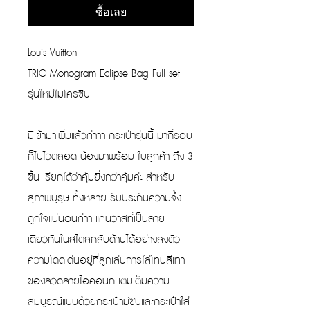
ซื้อเลย
Louis Vuitton
TRIO Monogram Eclipse Bag Full set
รุ่นใหม่ไมโครชิป
มีเข้ามาเพิ่มแล้วค่าาา กระเป๋ารุ่นนี้ มากี่รอบ
ก็ไปไวตลอด น้องมาพร้อม ใบลูกค้า ถึง 3
ชิ้น เรียกได้ว่าคุ้มยิ่งกว่าคุ้มค่ะ สำหรับ
สุภาพบุรุษ ทั้งหลาย รับประกันความจึ้ง
ถูกใจแน่นอนค่าา แคนวาสที่เป็นลาย
เดียวกันในสไตล์กลับด้านได้อย่างลงตัว
ความโดดเด่นอยู่ที่ลูกเล่นการไล่โทนสีเทา
ของลวดลายไอคอนิก เติมเต็มความ
สมบูรณ์แบบด้วยกระเป๋ามีซิปและกระเป๋าใส่