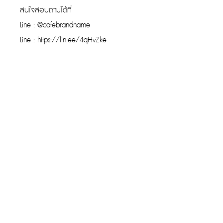
สนใจสอบถามได้ที่
Line : @cafebrandname
Line : https://lin.ee/4qHvZke
รับประกันของแท้
Cafebrandname ให้ความสำคัญกับสินค้
าแท้
มีผู้เชี่ยวชาญตรวจสอบสินค้าทุกชิ้นก่อนนำ
ขาย
รับประกันสินค้าแบรนด์เนมแท้แน่นอน
การรับซื้อที่ยอดเยี่ยม
ขายกระเป๋าง่าย โอนไว ให้ราคาสูง