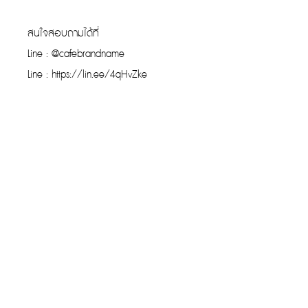
สนใจสอบถามได้ที่
Line : @cafebrandname
Line : https://lin.ee/4qHvZke
รับประกันของแท้
Cafebrandname ให้ความสำคัญกับสินค้
าแท้
มีผู้เชี่ยวชาญตรวจสอบสินค้าทุกชิ้นก่อนนำ
ขาย
รับประกันสินค้าแบรนด์เนมแท้แน่นอน
การรับซื้อที่ยอดเยี่ยม