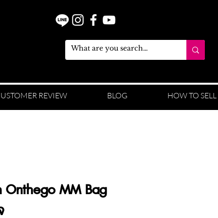
USTOMER REVIEW
BLOG
HOW TO SELL
ton Onthego MM Bag
จ