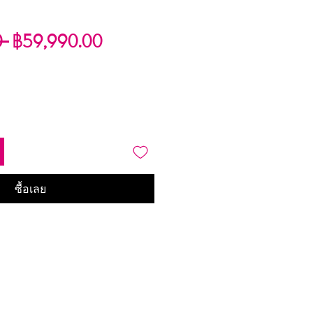
ราคา
ราคา
0 
฿59,990.00
ปกติ
ขาย
ลด
ซื้อเลย