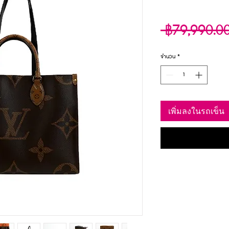
 ฿79,990.0
จำนวน
*
เพิ่มลงในรถเข็น