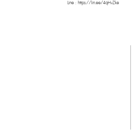
Line : https://lin.ee/4qHvZke
รับประกันของแท้
Cafebrandname ให้ความสำคัญกับสินค้
าแท้
มีผู้เชี่ยวชาญตรวจสอบสินค้าทุกชิ้นก่อนนำ
ขาย
รับประกันสินค้าแบรนด์เนมแท้แน่นอน